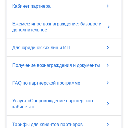
chevron_right
Кабинет партнера
Ежемесячное вознаграждение: базовое и
chevron_right
дополнительное
chevron_right
Для юридических лиц и ИП
chevron_right
Получение вознаграждения и документы
chevron_right
FAQ по партнерской программе
Услуга «Сопровождение партнерского
chevron_right
кабинета»
chevron_right
Тарифы для клиентов партнеров