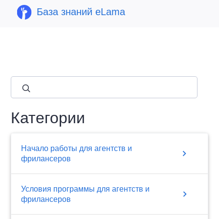
База знаний eLama
close
Категории
Начало работы для агентств и
chevron_right
фрилансеров
Условия программы для агентств и
chevron_right
фрилансеров